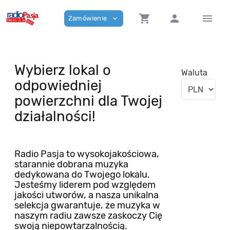
shopping_cart
person
menu
Zamówienie
expand_more
Wybierz lokal o
Waluta
odpowiedniej
powierzchni dla Twojej
działalności!
Radio Pasja to wysokojakościowa,
starannie dobrana muzyka
dedykowana do Twojego lokalu.
Jesteśmy liderem pod względem
jakości utworów, a nasza unikalna
selekcja gwarantuje, że muzyka w
naszym radiu zawsze zaskoczy Cię
swoją niepowtarzalnością.